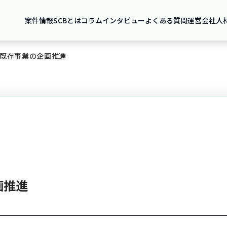
案件情報
SCBとは
コラム
インタビュー
よくある質問
運営会社
人
既存事業の企画推進
画推進