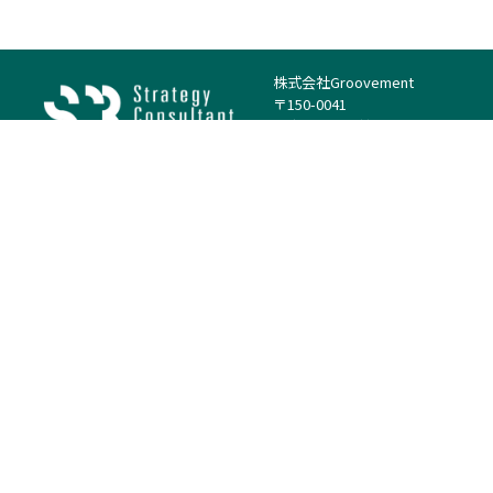
株式会社Groovement
〒150-0041
東京都渋谷区神南1丁目23−14
電話：（代表）03-4500-1800
法人様はこちら
案件を探す
案件カテゴリー
働き方・特徴
－
戦略
－
高単価案件
－
リサーチ
－
低稼働率案件
－
M&A
－
基本リモート
－
マーケティング
－
フルリモート
－
財務・IR
－
ERP・SAP
－
IT