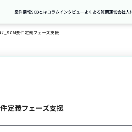
案件情報
SCBとは
コラム
インタビュー
よくある質問
運営会社
人
け_SCM要件定義フェーズ支援
要件定義フェーズ支援