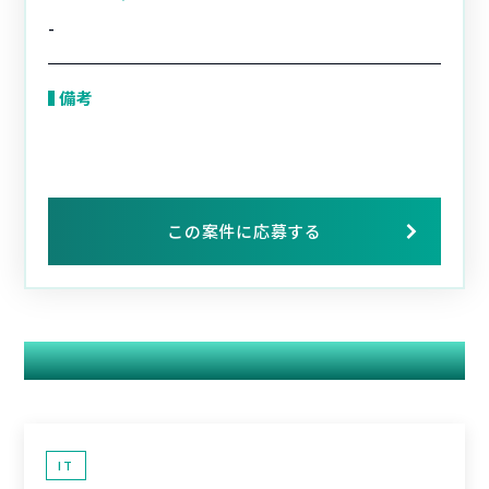
-
備考
この案件に応募する
関連する案件
IT