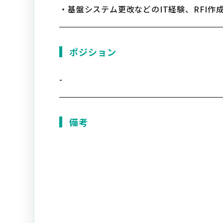
・基盤システム更改などのIT経験、RFI作
ポジション
-
備考