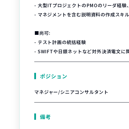
- 大型ITプロジェクトのPMOのリーダ
- マネジメントを含む説明資料の作成スキ
■尚可:
- テスト計画の統括経験
- SWIFTや日銀ネットなど対外決済電文
ポジション
マネジャー/シニアコンサルタント
備考