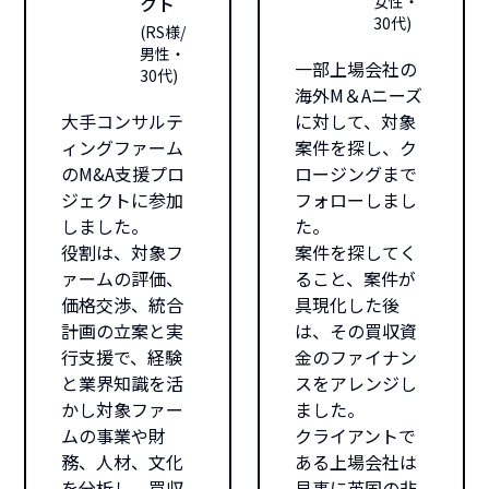
クト
女性・
30代
)
(
RS様/
男性・
一部上場会社の
30代
)
海外M＆Aニーズ
大手コンサルテ
に対して、対象
ィングファーム
案件を探し、ク
のM&A支援プロ
ロージングまで
ジェクトに参加
フォローしまし
しました。
た。
役割は、対象フ
案件を探してく
ァームの評価、
ること、案件が
価格交渉、統合
具現化した後
計画の立案と実
は、その買収資
行支援で、経験
金のファイナン
と業界知識を活
スをアレンジし
かし対象ファー
ました。
ムの事業や財
クライアントで
務、人材、文化
ある上場会社は
を分析し、買収
見事に英国の非