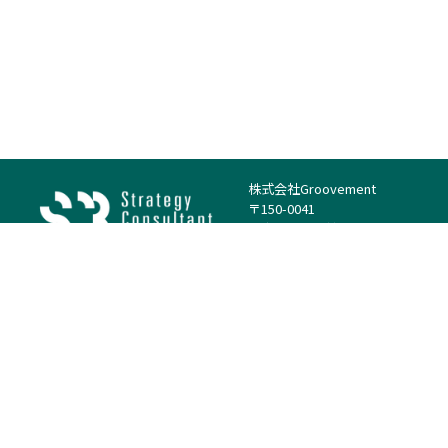
株式会社Groovement
〒150-0041
東京都渋谷区神南1丁目23−14
電話：（代表）03-4500-1800
法人様はこちら
案件を探す
案件カテゴリー
働き方・特徴
－
戦略
－
高単価案件
－
リサーチ
－
低稼働率案件