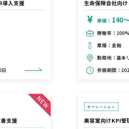
R導入支援
生命保険会社向け
140
単価：
稼働率：
100
業種：
金融
勤務地：
基本
0日
参画期間：
2
オペレーション
改善支援
美容室向けKPI