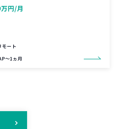
0万円/月
リモート
AP～1ヵ月
る