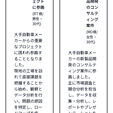
ェクト
品開発
に参画
のコン
サルテ
(
RT様/
男性・
ィング
30代
)
案件
(
MO様/
大手自動車メー
女性・
カーからの重要
30代
)
なプロジェクト
に誘われ参画す
大手自動車メー
ることとなりま
カーの新製品開
した。
発のコンサルテ
現地の工場を訪
ィング案件に参
れて直接課題を
画しました。
把握することか
主に市場調査と
ら始め、観察と
競合分析を担当
データ分析を行
し、データを収
い、問題の原因
集・分析し、レ
を特定し、ロー
ポートやプレゼ