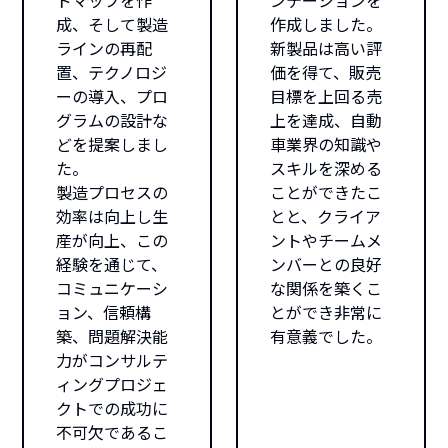
ドマップを作
ンテーションを
成、そして製造
作成しました。
ラインの再配
新製品は高い評
置、テクノロジ
価を得て、販売
ーの導入、プロ
目標を上回る売
グラムの設計な
上を達成、自動
どを提案しまし
車業界の知識や
た。
スキルを深める
製造プロセスの
ことができたこ
効率は向上し生
とと、クライア
産が向上、この
ントやチームメ
経験を通じて、
ンバーとの良好
コミュニケーシ
な関係を築くこ
ョン、信頼構
とができ非常に
築、問題解決能
有意義でした。
力がコンサルテ
ィングプロジェ
クトでの成功に
不可欠であるこ