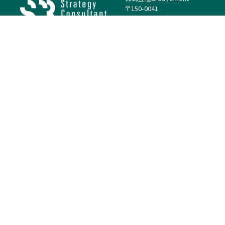
〒150-0041
東京都渋谷区神南1丁目23−14
電話：（代表）03-4500-1800
法人様はこちら
案件を探す
案件カテゴリー
働き方・特徴
－
戦略
－
高単価案件
－
リサーチ
－
低稼働率案件
－
M&A
－
基本リモート
－
マーケティング
－
フルリモート
－
財務・IR
－
ERP・SAP
－
IT
－
人事
－
アナリティクス
基本情報