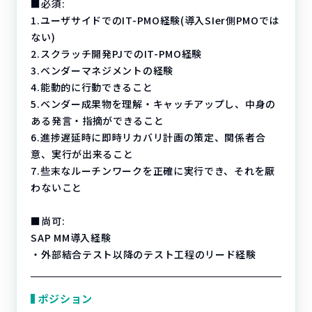
■必須:
1.ユーザサイドでのIT-PMO経験(導入SIer側PMOでは
ない)
2.スクラッチ開発PJでのIT-PMO経験
3.ベンダーマネジメントの経験
4.能動的に行動できること
5.ベンダー成果物を理解・キャッチアップし、中身の
ある発言・指摘ができること
6.進捗遅延時に即時リカバリ計画の策定、関係者合
意、実行が出来ること
7.些末なルーチンワークを正確に実行でき、それを厭
わないこと
■尚可:
SAP MM導入経験
・外部結合テスト以降のテスト工程のリード経験
ポジション