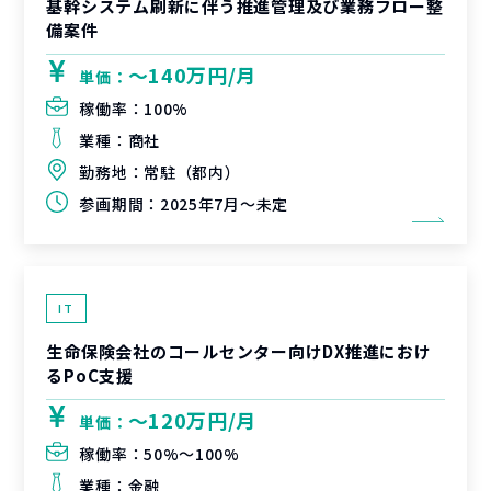
基幹システム刷新に伴う推進管理及び業務フロー整
備案件
〜140万円/月
単価：
稼働率：
100%
業種：
商社
勤務地：
常駐（都内）
参画期間：
2025年7月～未定
IT
生命保険会社のコールセンター向けDX推進におけ
るPoC支援
〜120万円/月
単価：
稼働率：
50%〜100%
業種：
金融