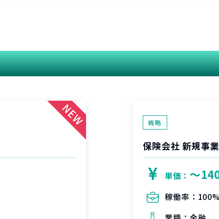
関連する案件
戦略
保険会社 新規事
〜14
単価：
稼働率：
100
業種：
金融