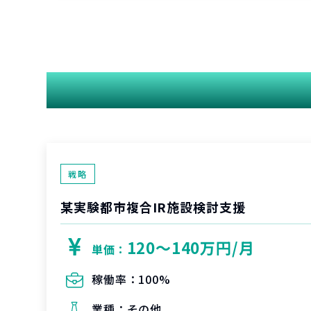
戦略
某実験都市複合IR施設検討支援
120〜140万円/月
単価：
稼働率：
100%
業種：
その他