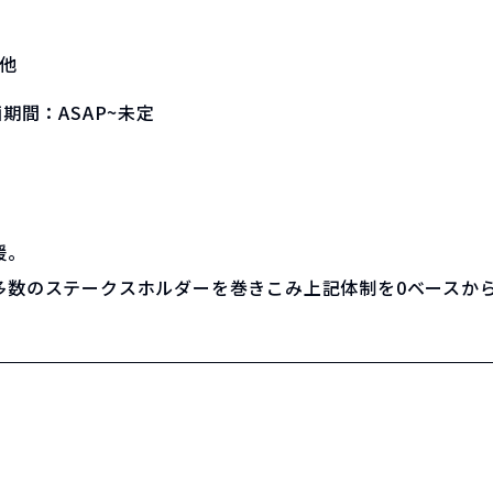
他
画期間：
ASAP~未定
援。
多数のステークスホルダーを巻きこみ上記体制を0ベースか