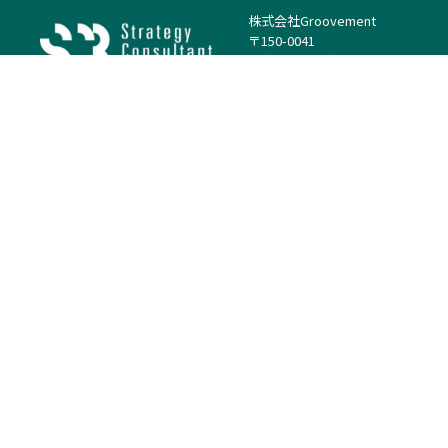
株式会社Groovement
〒150-0041
東京都渋谷区神南1丁目23−14
電話：（代表）03-4500-1800
法人様はこちら
案件を探す
案件カテゴリー
働き方・特徴
－
戦略
－
高単価案件
－
リサーチ
－
低稼働率案件
－
M&A
－
基本リモート
－
マーケティング
－
フルリモート
－
財務・IR
－
ERP・SAP
－
IT
－
人事
－
アナリティクス