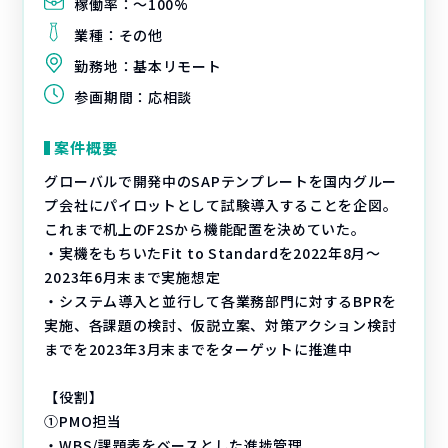
稼働率：
〜100%
業種：
その他
勤務地：
基本リモート
参画期間：
応相談
案件概要
グローバルで開発中のSAPテンプレートを国内グルー
プ会社にパイロットとして試験導入することを企図。
これまで机上のF2Sから機能配置を決めていた。
・実機をもちいたFit to Standardを2022年8月～
2023年6月末まで実施想定
・システム導入と並行して各業務部門に対するBPRを
実施、各課題の検討、仮説立案、対策アクション検討
までを2023年3月末までをターゲットに推進中
【役割】
①PMO担当
・WBS/課題表をベースとした進捗管理