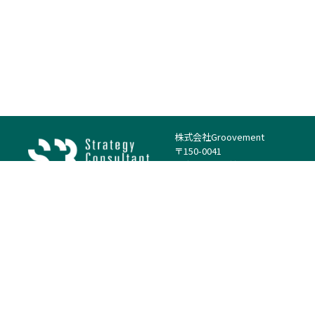
株式会社Groovement
〒150-0041
東京都渋谷区神南1丁目23−14
電話：（代表）03-4500-1800
法人様はこちら
案件を探す
案件カテゴリー
働き方・特徴
－
戦略
－
高単価案件
－
リサーチ
－
低稼働率案件