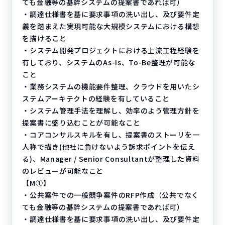
ても金融等の基幹システムの提案書であれば可）
・調達仕様書を基に要求事項の洗い出し、及び要件定
義を踏まえた実現可能な大規模システムにおける構想
を描けること
・システム開発プロジェクトにおける上流工程経験を
有しており、システムのAs-Is、To-Be整理が可能な
こと
・業務システムの機能要件整理、クラウドを用いたシ
ステムアーキテクトの経験を有していること
・システム管理手法を理解し、効率のよう管理方針を
提案書に盛り込むことが可能なこと
・コアコンサルスキルを有し、提案書のストーリを一
人称で描き(他社に負けないよう訴求ポイントを伝え
る)、Manager / Senior Consultantが整理した資料
のレビューが可能なこと
【M➀】
・公共案件での一般競争案件のRFP作成（公共でなく
ても金融等の基幹システムの提案書であれば可）
・調達仕様書を基に要求事項の洗い出し、及び要件定