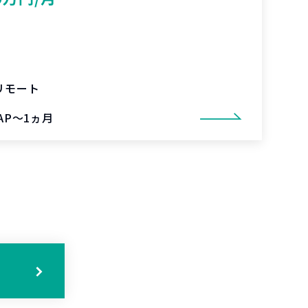
リモート
AP～1ヵ月
る