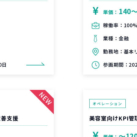
140
単価：
稼働率：
100
業種：
金融
勤務地：
基本
0日
参画期間：
2
オペレーション
改善支援
美容室向けKPI
〜12
単価：