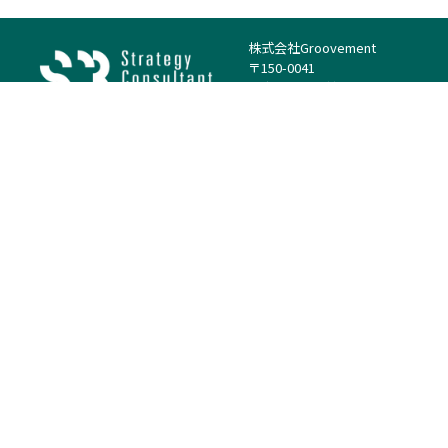
株式会社Groovement
〒150-0041
東京都渋谷区神南1丁目23−14
電話：（代表）03-4500-1800
法人様はこちら
案件を探す
案件カテゴリー
働き方・特徴
－
戦略
－
高単価案件
－
リサーチ
－
低稼働率案件
－
M&A
－
基本リモート
－
マーケティング
－
フルリモート
－
財務・IR
－
ERP・SAP
－
IT
－
人事