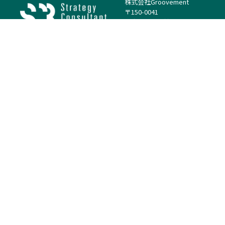
株式会社Groovement
〒150-0041
東京都渋谷区神南1丁目23−14
電話：（代表）03-4500-1800
法人様はこちら
案件を探す
案件カテゴリー
働き方・特徴
－
戦略
－
高単価案件
－
リサーチ
－
低稼働率案件
－
M&A
－
基本リモート
－
マーケティング
－
フルリモート
－
財務・IR
－
ERP・SAP
－
IT
－
人事
－
アナリティクス