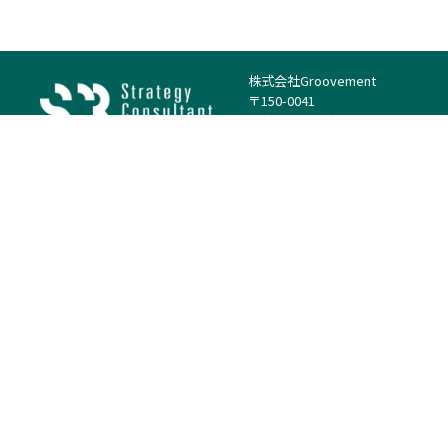
株式会社Groovement
〒150-0041
東京都渋谷区神南1丁目23−14
電話：（代表）03-4500-1800
法人様はこちら
案件を探す
案件カテゴリー
働き方・特徴
－
戦略
－
高単価案件
－
リサーチ
－
低稼働率案件
－
M&A
－
基本リモート
－
マーケティング
－
フルリモート
－
財務・IR
－
ERP・SAP
－
IT