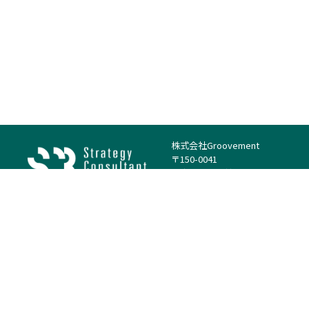
株式会社Groovement
〒150-0041
東京都渋谷区神南1丁目23−14
電話：（代表）03-4500-1800
法人様はこちら
案件を探す
案件カテゴリー
働き方・特徴
－
戦略
－
高単価案件