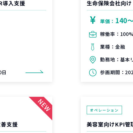
R導入支援
生命保険会社向け
140
単価：
稼働率：
100
業種：
金融
勤務地：
基本
0日
参画期間：
2
オペレーション
改善支援
美容室向けKPI