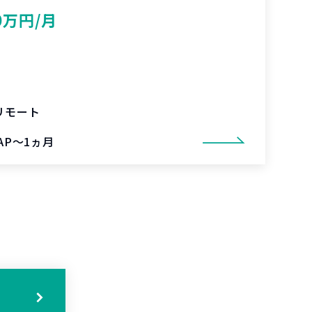
0万円/月
リモート
AP～1ヵ月
る