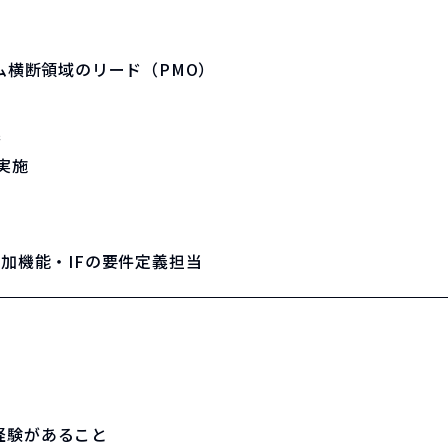
ム横断領域のリード（PMO）
義
実施
加機能・IFの要件定義担当
経験があること