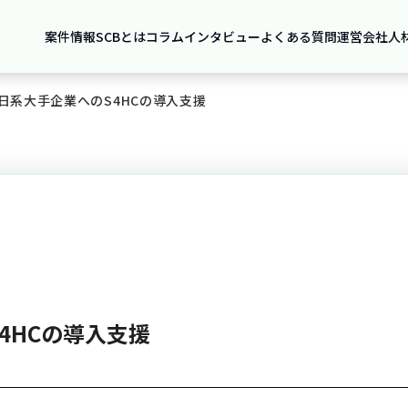
案件情報
SCBとは
コラム
インタビュー
よくある質問
運営会社
人
日系大手企業へのS4HCの導入支援
4HCの導入支援