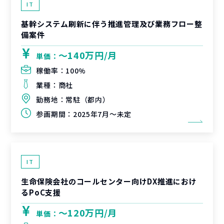
IT
基幹システム刷新に伴う推進管理及び業務フロー整
備案件
〜140万円/月
単価：
稼働率：
100%
業種：
商社
勤務地：
常駐（都内）
参画期間：
2025年7月～未定
IT
生命保険会社のコールセンター向けDX推進におけ
るPoC支援
〜120万円/月
単価：