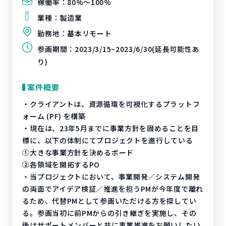
稼働率：
80%〜100%
業種：
製造業
勤務地：
基本リモート
参画期間：
2023/3/15~2023/6/30(延長可能性あ
り)
案件概要
・クライアントは、資源循環を可視化するプラットフ
ォーム (PF) を構築
・現在は、23年5月までに事業方針を固めることを目
標に、以下の体制にてプロジェクトを進行している
①大きな事業方針を決めるボード
②各領域を開拓するPO
・当プロジェクトにおいて、事業開発／システム開発
の両面でアイデア検証／推進を担うPMが今年度で離れ
るため、代替PMとして参画いただける方を探してい
る。参画当初に前PMからの引き継ぎを実施し、その
後はサポートメンバーと共に事業推進をお願いしたい