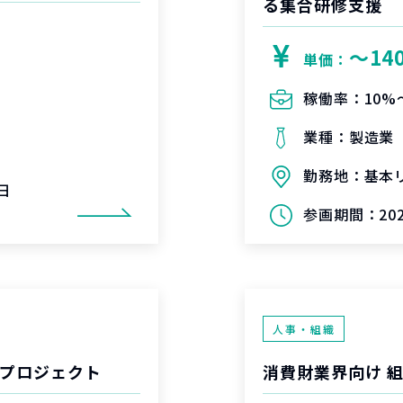
る集合研修支援
〜14
単価：
稼働率：
10%
業種：
製造業
勤務地：
基本
0日
参画期間：
20
人事・組織
援プロジェクト
消費財業界向け 