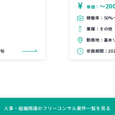
〜20
単価：
稼働率：
50%
業種：
その他
勤務地：
基本
上旬
参画期間：
20
人事・組織関連の
フリーコンサル案件一覧を見る