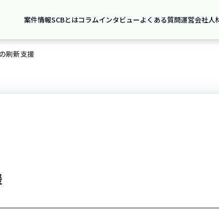
案件情報
SCBとは
コラム
インタビュー
よくある質問
運営会社
人
への刷新支援
援