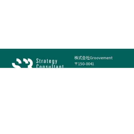
株式会社Groovement
〒150-0041
東京都渋谷区神南1丁目23−14
電話：（代表）03-4500-1800
法人様はこちら
案件を探す
案件カテゴリー
働き方・特徴
－
戦略
－
高単価案件
－
リサーチ
－
低稼働率案件