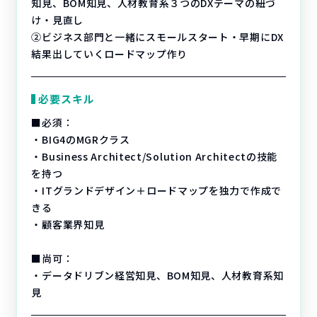
知見、BOM知見、人材教育系３つのDXテーマの紐づ
け・見直し
②ビジネス部門と一緒にスモールスタート・早期にDX
結果出していくロードマップ作り
必要スキル
■必須：
・BIG4のMGRクラス
・Business Architect/Solution Architectの技能
を持つ
・ITグランドデザイン＋ロードマップを独力で作成で
きる
・顧客業界知見
■尚可：
・データドリブン経営知見、BOM知見、人材教育系知
見