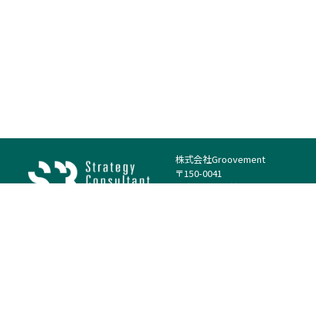
株式会社Groovement
〒150-0041
東京都渋谷区神南1丁目23−14
電話：（代表）03-4500-1800
法人様はこちら
案件を探す
案件カテゴリー
働き方・特徴
－
戦略
－
高単価案件