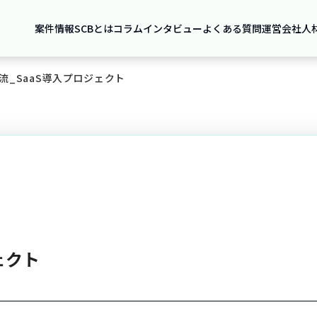
案件情報
SCBとは
コラム
インタビュー
よくある質問
運営会社
人
流_SaaS導入プロジェクト
ェクト