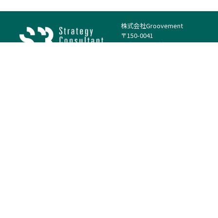
株式会社Groovement
〒150-0041
東京都渋谷区神南1丁目23−14
電話：（代表）03-4500-1800
法人様はこちら
案件を探す
案件カテゴリー
働き方・特徴
－
戦略
－
高単価案件
－
リサーチ
－
低稼働率案件
－
M&A
－
基本リモート
－
マーケティング
－
フルリモート
－
財務・IR
－
ERP・SAP
－
IT
－
人事