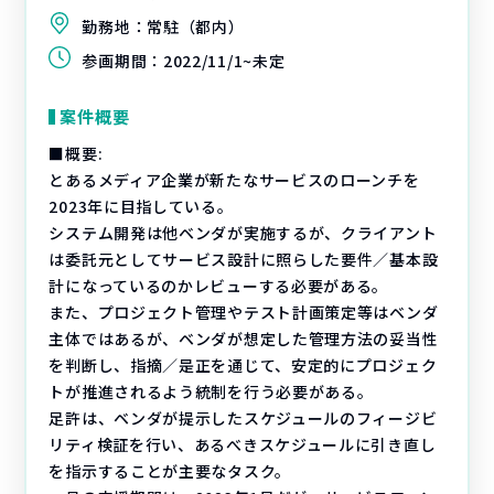
勤務地：
常駐（都内）
参画期間：
2022/11/1~未定
案件概要
■概要:
とあるメディア企業が新たなサービスのローンチを
2023年に目指している。
システム開発は他ベンダが実施するが、クライアント
は委託元としてサービス設計に照らした要件／基本設
計になっているのかレビューする必要がある。
また、プロジェクト管理やテスト計画策定等はベンダ
主体ではあるが、ベンダが想定した管理方法の妥当性
を判断し、指摘／是正を通じて、安定的にプロジェク
トが推進されるよう統制を行う必要がある。
足許は、ベンダが提示したスケジュールのフィージビ
リティ検証を行い、あるべきスケジュールに引き直し
を指示することが主要なタスク。