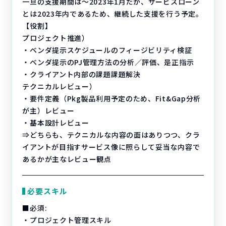
一旦の支援期間は～2023年1月だが、サービスローン
とは2023年内であるため、継続した支援を行う予定。
【役割】
プロジェクト推進）
・ベンダ提示スケジュールのフィージビリティ検証
・ベンダ提示のPJ管理方法の分析／評価、是正指示
・クライアント内部の課題課題解決
テクニカルレビュー）
・要件定義（Pkg製品利用予定のため、Fit&Gap分析
が主）レビュー
・基本設計レビュー
⇒どちらも、テクニカルな内容の面はありつつ、クラ
イアントが目指すサービス像に照らして妥当な内容で
あるかが主なレビュー観点
必要スキル
■必須:
・プロジェクト管理スキル