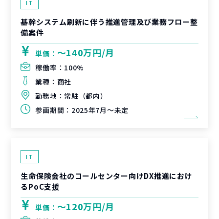
IT
基幹システム刷新に伴う推進管理及び業務フロー整
備案件
〜140万円/月
単価：
稼働率：
100%
業種：
商社
勤務地：
常駐（都内）
参画期間：
2025年7月～未定
IT
生命保険会社のコールセンター向けDX推進におけ
るPoC支援
〜120万円/月
単価：