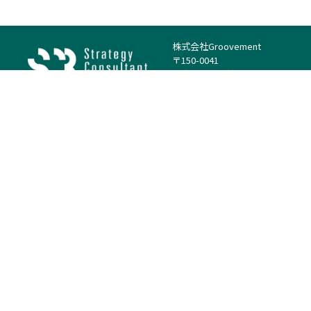
株式会社Groovement
〒150-0041
東京都渋谷区神南1丁目23−14
電話：（代表）03-4500-1800
法人様はこちら
案件を探す
案件カテゴリー
働き方・特徴
－
戦略
－
高単価案件
－
リサーチ
－
低稼働率案件
－
M&A
－
基本リモート
－
マーケティング
－
フルリモート
－
財務・IR
－
ERP・SAP
－
IT