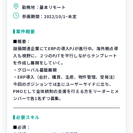
勤務地：
基本リモート
参画期間：
2022/10/1~未定
案件概要
■概要：
設備関連企業にてERPの導入PJが進行中。海外拠点導
入も視野に、２つのPJTを平行しながらテンプレート
を作成し展開をしていく。
・グローバル基盤展開
・ERP導入（会計、購買、生産、物件管理、受発注）
今回のポジションでは主にユーザーサイドに立ち、
PMOとして全体統制の支援を行える方をリーダーとメ
ンバーで各1名ずつ募集。
必要スキル
■必須：