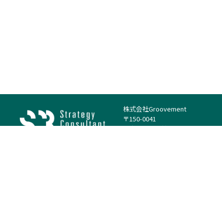
株式会社Groovement
〒150-0041
東京都渋谷区神南1丁目23−14
電話：（代表）03-4500-1800
法人様はこちら
案件を探す
案件カテゴリー
働き方・特徴
－
戦略
－
高単価案件