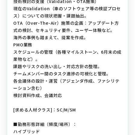
技術検討の支援（Validation・OTA施策）
現在のValidation（車のソフトウェア等の検証プロセ
ス）についての現状把握・課題抽出。
OTA（Over-The-Air）施策の企画：アップデート方
式の検討、セキュリティ要件、ユーザー体験など。
海外の事例も踏まえて、提案を作成。
PMO業務
スケジュールの管理（各種マイルストーン、6月末の成
果物など）。
課題やリスクの洗い出し・対応方針の整理。
チームメンバー間のタスク進捗の可視化と管理。
各会議体の設計・運営（アジェンダ作成、ファシリテ
ーション含む）
検討資料作成、会議対応
[求める人材クラス]：SC/M/SM
■勤務形態詳細（頻度/場所）：
ハイブリッド