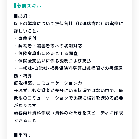
必要スキル
■必須：
以下の業務について損保各社（代理店含む）の実態に
詳しいこと。
・事故受付
・契約者・被害者等への初期対応
・保険金算出に必要とする調査
・保険金支払いに係る説明および支払
・一括社-自賠社-損害保険料率算出機構間での書類連
携・精算
仮説構築、コミュニケーション力
→必ずしも有識者が充分にいる状況ではない中で、最
低限のコミュニケーションで迅速に検討を進める必要
があります
顧客向け資料作成→資料のたたきをスピーディに作成
できること
■尚可：