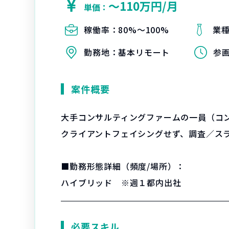
〜110万円/月
単価：
稼働率：
80%〜100%
業
勤務地：
基本リモート
参
案件概要
大手コンサルティングファームの一員（コ
クライアントフェイシングせず、調査／ス
■勤務形態詳細（頻度/場所）：
ハイブリッド ※週１都内出社
必要スキル