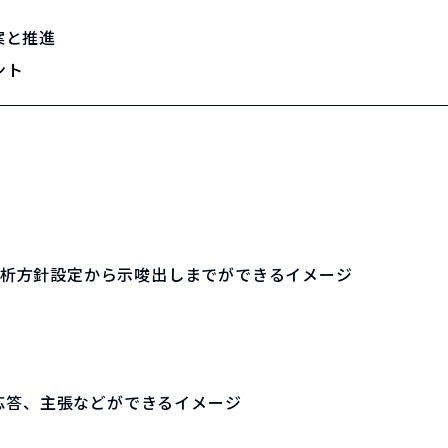
案と推進
ント
の分析方針設定から示唆出しまでができるイメージ
応答、主張などができるイメージ