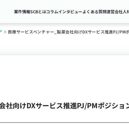
案件情報
SCBとは
コラム
インタビュー
よくある質問
運営会社
人
ア
医療サービスベンチャー_製薬会社向けDXサービス推進PJ/PM
社向けDXサービス推進PJ/PMポジショ