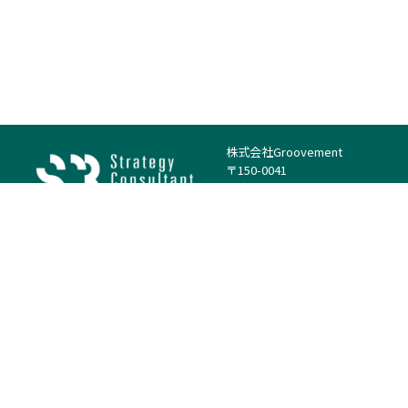
株式会社Groovement
〒150-0041
東京都渋谷区神南1丁目23−14
電話：（代表）03-4500-1800
法人様はこちら
案件を探す
案件カテゴリー
働き方・特徴
－
戦略
－
高単価案件
－
リサーチ
－
低稼働率案件
－
M&A
－
基本リモート