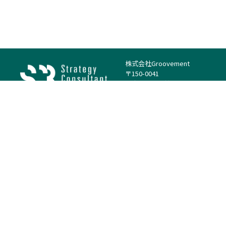
株式会社Groovement
〒150-0041
東京都渋谷区神南1丁目23−14
電話：（代表）03-4500-1800
法人様はこちら
案件を探す
案件カテゴリー
働き方・特徴
－
戦略
－
高単価案件
－
リサーチ
－
低稼働率案件
－
M&A
－
基本リモート
－
マーケティング
－
フルリモート
－
財務・IR