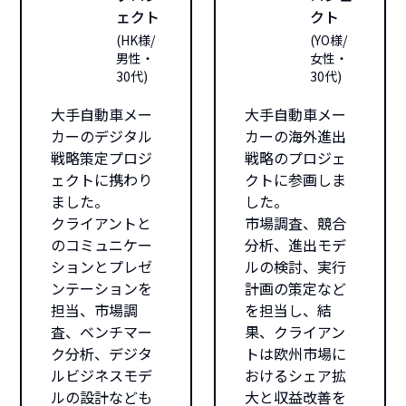
ェクト
クト
(
HK様/
(
YO様/
男性・
女性・
30代
)
30代
)
大手自動車メー
大手自動車メー
カーのデジタル
カーの海外進出
戦略策定プロジ
戦略のプロジェ
ェクトに携わり
クトに参画しま
ました。
した。
クライアントと
市場調査、競合
のコミュニケー
分析、進出モデ
ションとプレゼ
ルの検討、実行
ンテーションを
計画の策定など
担当、市場調
を担当し、結
査、ベンチマー
果、クライアン
ク分析、デジタ
トは欧州市場に
ルビジネスモデ
おけるシェア拡
ルの設計なども
大と収益改善を