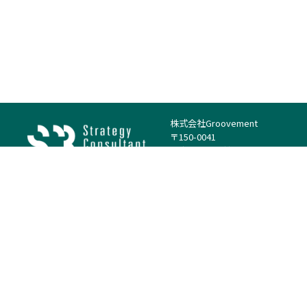
株式会社Groovement
〒150-0041
東京都渋谷区神南1丁目23−14
電話：（代表）03-4500-1800
法人様はこちら
案件を探す
案件カテゴリー
働き方・特徴
－
戦略
－
高単価案件
－
リサーチ
－
低稼働率案件
－
M&A
－
基本リモート