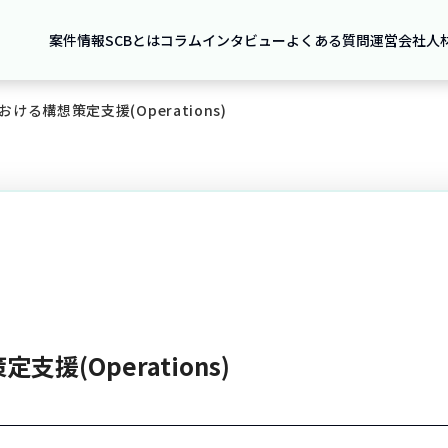
案件情報
SCBとは
コラム
インタビュー
よくある質問
運営会社
人
る構想策定支援(Operations)
(Operations)