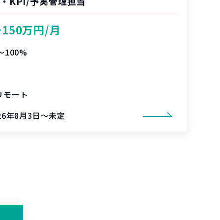
・KPI/予実管理担当
〜150万円/月
〜100%
リモート
26年8月3日～未定