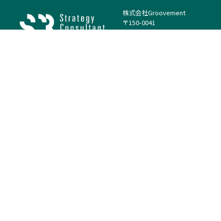
株式会社Groovement
〒150-0041
東京都渋谷区神南1丁目23−14
電話：（代表）03-4500-1800
法人様はこちら
案件を探す
案件カテゴリー
働き方・特徴
－
戦略
－
高単価案件
－
リサーチ
－
低稼働率案件
－
M&A
－
基本リモート
－
マーケティング
－
フルリモート
－
財務・IR
－
ERP・SAP
－
IT
－
人事
－
アナリティクス