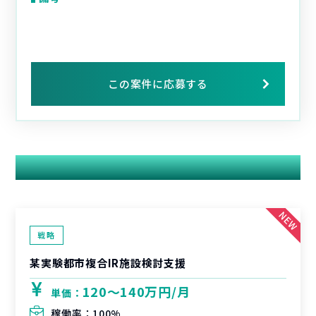
この案件に応募する
関連する案件
戦略
某実験都市複合IR施設検討支援
120〜140万円/月
単価：
稼働率：
100%