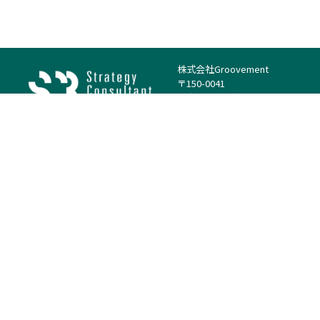
株式会社Groovement
〒150-0041
東京都渋谷区神南1丁目23−14
電話：（代表）03-4500-1800
法人様はこちら
案件を探す
案件カテゴリー
働き方・特徴
－
戦略
－
高単価案件
－
リサーチ
－
低稼働率案件
－
M&A
－
基本リモート
－
マーケティング
－
フルリモート
－
財務・IR
－
ERP・SAP