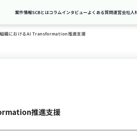
案件情報
SCBとは
コラム
インタビュー
よくある質問
運営会社
人
組織におけるAI Transformation推進支援
ormation推進支援