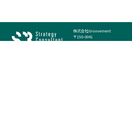
株式会社Groovement
〒150-0041
東京都渋谷区神南1丁目23−14
電話：（代表）03-4500-1800
法人様はこちら
案件を探す
案件カテゴリー
働き方・特徴
－
戦略
－
高単価案件
－
リサーチ
－
低稼働率案件
－
M&A
－
基本リモート
－
マーケティング
－
フルリモート
－
財務・IR
－
ERP・SAP