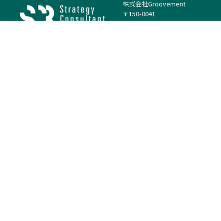
株式会社Groovement
〒150-0041
東京都渋谷区神南1丁目23−14
電話：（代表）03-4500-1800
法人様はこちら
案件を探す
案件カテゴリー
働き方・特徴
－
戦略
－
高単価案件
－
リサーチ
－
低稼働率案件
－
M&A
－
基本リモート
－
マーケティング
－
フルリモート
－
財務・IR
－
ERP・SAP
－
IT
－
人事
－
アナリティクス