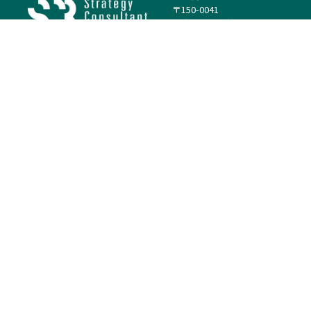
〒150-0041
東京都渋谷区神南1丁目23−14
電話：（代表）03-4500-1800
法人様はこちら
案件を探す
案件カテゴリー
働き方・特徴
－
戦略
－
高単価案件
－
リサーチ
－
低稼働率案件
－
M&A
－
基本リモート
－
マーケティング
－
フルリモート
－
財務・IR
－
ERP・SAP
－
IT
－
人事
－
アナリティクス
基本情報