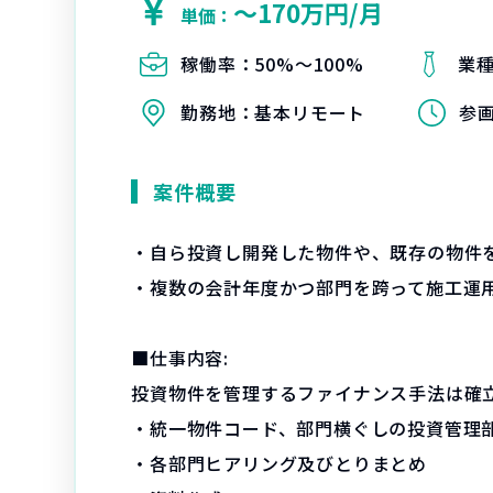
〜170万円/月
単価：
稼働率：
50%〜100%
業
勤務地：
基本リモート
参
案件概要
・自ら投資し開発した物件や、既存の物件
・複数の会計年度かつ部門を跨って施工運
■仕事内容:
投資物件を管理するファイナンス手法は確
・統一物件コード、部門横ぐしの投資管理
・各部門ヒアリング及びとりまとめ