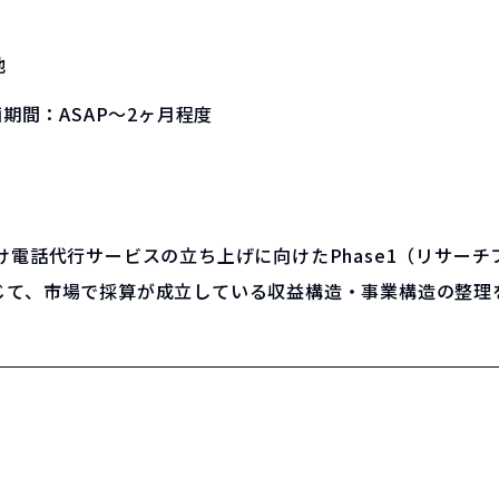
他
画期間：
ASAP～2ヶ月程度
け電話代行サービスの立ち上げに向けたPhase1（リサー
じて、市場で採算が成立している収益構造・事業構造の整理